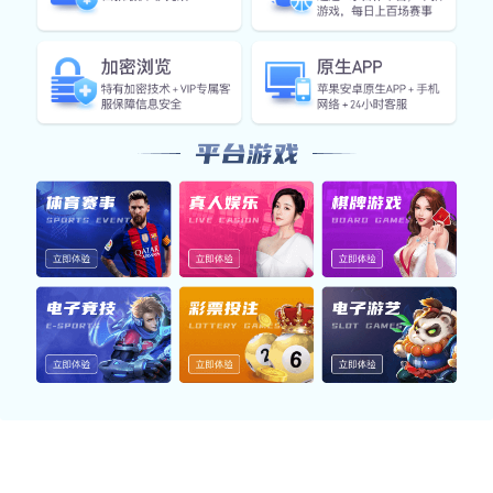
以出色的防守能力和稳定的心理素质闻名。在他的职业生涯
中，多次参与国家队比赛并帮助球队赢得了2002年世界杯冠
军，这一成就使他成为了无数年轻球员心目中的偶像。
在俱乐部层面，他同样表现不俗，无论是在英超联赛还是在
欧洲其他顶级联赛中，都展现出了强大的统治力。他不仅能
有效截断对手进攻，还善于通过精准传球启动反击，从而提
高了整个球队的进攻效率。
吉尔伯托·席尔瓦对后腰位置技术要求有自己独特见解，他认
为现代化后的运动员不仅要注重身体素质，更要提升意识和
判断力。这种理念也推动了现阶段新一代巴西中场的发展方
向，使他们能够更好地适应快节奏、高强度的比赛环境。
3、当今巴西后腰所面临挑战
如今，随着全球足球水平不断提升，各国球队之间竞争日益