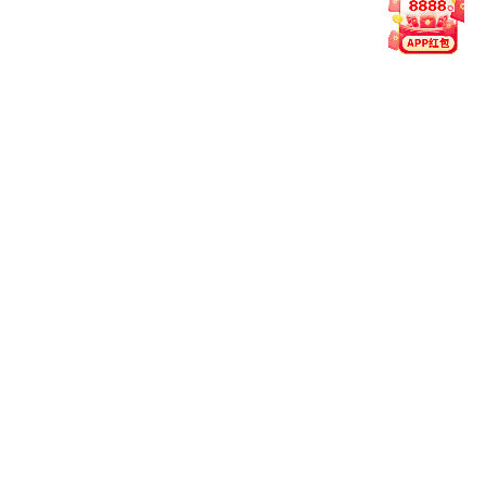
展趋势进行了深入剖析，我们可以看出这一位置的重要性依
然不可小觑。虽然面临诸多挑战，但只要不断创新与适应，
就一定能迎来崭新的局面，为国家队输送更多优秀的人才，
实现再一次辉煌。
总之，在这个充满变革和机遇的新时期，把握时代脉搏，加
大投入力度，不断提高青训质量，将是保证未来几届世界杯
持续取得佳绩的重要保障。而只有这样，才能真正实现巴西
足球再次崛起，让世界再次瞩目！
分享到：