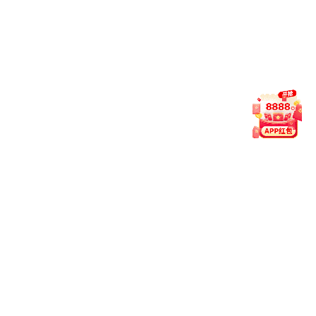
在这样的背景下，即便是经验丰富且才华横溢的选手，也会
遭遇较大的挑战，而这无疑给了其他球队可乘之机，对湖人
的威胁进一步增加。
总结：
综上所述，通过雷霆教练Buha对于勒布朗·詹姆斯威胁洛杉
矶湖人队得分能力下滑原因及挑战进行分析，我们可以看
到，这一现象并非偶然，而是多个因素共同作用形成结果。
从角色转变到外部防守，再到年轻队伍发展滞后及伤病困
扰，每一个环节都不能被忽视。如果希望扭转当前局势，那
么管理层需重新审视现状，并制定切实可行的发展计划，以
帮助团队走出低谷，实现复苏。
Lakers正面临着前所未有的重要考验，无论是在人员配置还
是战术执行上，都亟需做出调整和改进。而如何充分挖掘每
位成员潜能，将将成为决定他们未来成败的重要因素之一。