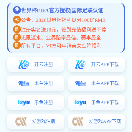
下载APP
雷霆教练Buha分析勒布朗威胁湖人得
分能力下滑的原因与挑战
2026-06-16 23:53
阅读 25 次