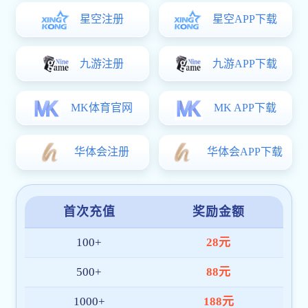
首页
体育头条
正文
切尔西足球俱乐部近期明确表示，不会出售阿昌庞，并将其
视为球队的核心非卖品。这一决定不仅反映了俱乐部对球员
能力与潜力的高度认可，也显示出切尔西在重建过程中希望
围绕核心球员构建更强大的阵容。阿昌庞作为年轻才俊，其
在场上的表现令人瞩目，逐渐成为球队不可或缺的一部分。
本文将从多个角度分析切尔西不愿意出售阿昌庞的原因，包
括他的技术特点、在队中的重要性、市场价值以及未来的发
展潜力等方面，以期全面理解这一决策背后的深层次意义。
1、阿昌庞的技术特点
首先，阿昌庞是一名极具天赋的年轻球员，他在场上的技术
特点相当突出。他拥有优秀的盘带能力和敏锐的进攻意识，
这使得他能够迅速突破对方防线，为球队创造机会。无论是