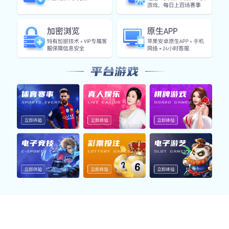
前锋的重要纽带。在当前教练组的战术安排下，阿昌庞负责
组织进攻并参与防守，这种全能型角色让他在众多年轻球员
中脱颖而出。
此外，在过去几个赛季中，由于球队经历了多次换帅和阵容
调整，新老交替频繁，而阿昌庞则成为了球队稳定性的象
征。他以自己的表现赢得了教练和队友们的信任，是更衣室
内年轻一代的重要发声者。这样的影响力对于正在重建中的
切尔西来说尤为重要。
最后，在与其他顶级俱乐部竞争日益激烈的背景下，保留一
个像阿昌庞这样的核心球员，对提升球队整体实力非常关
键。他不仅能够帮助切尔西争取更多胜利，同时也可以吸引
其他优秀球员加盟，从而推动整个俱乐部向上发展。
3、市场价值分析