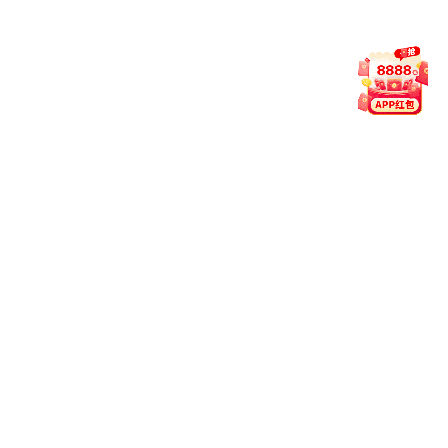
总结：
综上所述，切尔西足球俱乐部坚定立场不出售阿昌庞，是基
于其卓越技术特点、战术重要性以及良好的市场前景等多方
面因素综合考量后的结果。作为青年才俊，他不仅代表着目
前球队实力，更承载着未来希望，因此必须被妥善珍惜与培
养。
随着时间推移，我们期待看到更多来自于他的精彩表现，同
时也期待着切尔西通过这种战略眼光，实现属于自己的辉煌
时刻。不论如何，这一决策都表明了管理层对于建设强大阵
容信心满满，也昭示着他们致力于打造一个以实力见长的新
生代王朝！
分享到：